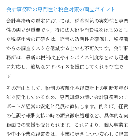
税理士報酬の仕訳方法を徹底解説
会計事務所の専門性と税金対策の両立ポイント
会計事務所を活用した報酬仕訳の基本実務
会計事務所の選定においては、税金対策の実効性と専門
税理士報酬の勘定科目と仕訳入力の注意点
性の両立が重要です。特に法人税や消費税をはじめとし
個人事業主が知るべき会計事務所報酬処理
た税務申告の正確さは、経営の透明性を確保し、税務署
法
からの調査リスクを低減する上でも不可欠です。会計事
会計事務所の報酬が経費にならない場合の
務所は、最新の税制改正やインボイス制度などにも迅速
対策
に対応し、適切なアドバイスを提供してくれる存在で
会計事務所を通じた顧問料の正しい消費税
す。
処理
その理由として、税制の複雑化や経費計上の判断基準が
消費税対応に悩む個人事業主が知るべき知識
年々変化しているため、専門知識の深い会計事務所のサ
会計事務所が解説する消費税区分の実務対
ポートが経営の安定と発展に直結します。例えば、経費
応
の仕訳や報酬支払い時の源泉徴収処理など、具体的な実
個人事業主が会計事務所に相談すべき消費
務面での支援も受けられます。これにより、個人事業主
税対策
や中小企業の経営者は、本業に専念しつつ安心して経営