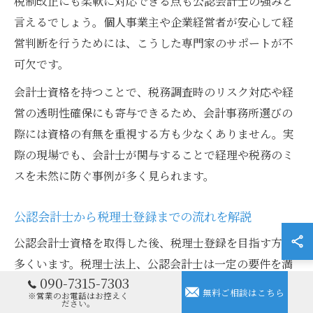
税制改正にも柔軟に対応できる点も公認会計士の強みと
言えるでしょう。個人事業主や企業経営者が安心して経
営判断を行うためには、こうした専門家のサポートが不
可欠です。
会計士資格を持つことで、税務調査時のリスク対応や経
営の透明性確保にも寄与できるため、会計事務所選びの
際には資格の有無を重視する方も少なくありません。実
際の現場でも、会計士が関与することで経理や税務のミ
スを未然に防ぐ事例が多く見られます。
公認会計士から税理士登録までの流れを解説
公認会計士資格を取得した後、税理士登録を目指す方も
多くいます。税理士法上、公認会計士は一定の要件を満
090-7315-7303
たせば、試験を受けずに税理士登録が可能です。まず、
無料ご相談はこちら
※営業のお電話はお控えく
ださい。
日本公認会計士協会への登録後、税理士会への申請を行