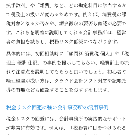
訳のコツ
払手数料」や「雑費」など、どの勘定科目に該当するか
で税務上の扱いが変わるためです。例えば、消費税の課
会計事務所と連携した源泉納付期限の管理
税対象となるか否かや、源泉徴収の要否も確認が必要で
術
す。これらを明確に説明してくれる会計事務所は、経営
公認会計士資格から税理士登録の実務手順
者の負担を減らし、税務リスク低減につながります。
会計事務所で活かす公認会計士資格の強み
具体的には、初回相談時に「顧問料 消費税 個人」や「税
公認会計士から税理士登録までの流れを解
理士 報酬 仕訳」の事例を提示してもらい、経費計上の流
説
れや注意点を説明してもらうと良いでしょう。初心者や
会計事務所が語る税法研修要件と実務手順
経理経験が浅い方は、クラウド会計ソフト対応や記帳指
会計士資格で会計事務所キャリアを広げる
導の有無なども確認することをおすすめします。
方法
税理士と会計士の収入比較で将来設計を考
税金リスク回避に強い会計事務所の活用事例
える
税金リスクの回避には、会計事務所の実践的なサポート
会計事務所活用で調査リスクを避ける実践法
が非常に有効です。例えば、「税務署に目をつけられる
会計事務所が提案する税務調査リスク回避