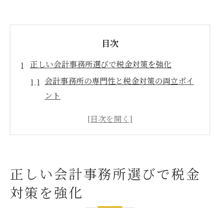
目次
正しい会計事務所選びで税金対策を強化
会計事務所の専門性と税金対策の両立ポイ
ント
個人事業主向け会計事務所選びの着眼点と
は
税金リスク回避に強い会計事務所の活用事
例
正しい会計事務所選びで税金
会計事務所相談で経費最大化を図る方法
対策を強化
税理士費用の勘定科目と会計事務所選定基
準