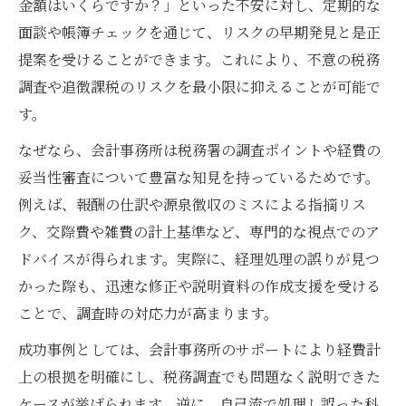
金額はいくらですか？」といった不安に対し、定期的な
策
面談や帳簿チェックを通じて、リスクの早期発見と是正
個人事業主必見の会計事務所活用と税務署
提案を受けることができます。これにより、不意の税務
対策
調査や追徴課税のリスクを最小限に抑えることが可能で
会計事務所と進める正しい申告とリスク低
す。
減法
なぜなら、会計事務所は税務署の調査ポイントや経費の
顧問料・仕訳管理で安心経営を実現する会
妥当性審査について豊富な知見を持っているためです。
計事務所
例えば、報酬の仕訳や源泉徴収のミスによる指摘リス
会計事務所の定期相談で調査リスクを減ら
ク、交際費や雑費の計上基準など、専門的な視点でのア
す方法
ドバイスが得られます。実際に、経理処理の誤りが見つ
かった際も、迅速な修正や説明資料の作成支援を受ける
ことで、調査時の対応力が高まります。
成功事例としては、会計事務所のサポートにより経費計
上の根拠を明確にし、税務調査でも問題なく説明できた
ケースが挙げられます。逆に、自己流で処理し誤った科