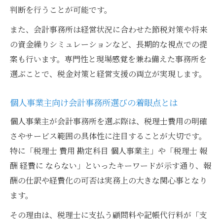
顧問料の消費税処理で失敗しない会計事務
判断を行うことが可能です。
所活用法
また、会計事務所は経営状況に合わせた節税対策や将来
会計事務所と進めるインボイス制度対応の
の資金繰りシミュレーションなど、長期的な視点での提
ポイント
案も行います。専門性と現場感覚を兼ね備えた事務所を
税理士報酬の消費税仕訳で注意すべき勘定
選ぶことで、税金対策と経営支援の両立が実現します。
科目
個人事業主向け会計事務所選びの着眼点とは
源泉徴収や経費化で安心経営のコツを習得
会計事務所のサポートで源泉徴収処理を確
個人事業主が会計事務所を選ぶ際は、税理士費用の明確
実に
さやサービス範囲の具体性に注目することが大切です。
税理士報酬の源泉徴収を正しく行う会計事
特に「税理士 費用 勘定科目 個人事業主」や「税理士 報
務所活用
酬 経費に ならない」といったキーワードが示す通り、報
酬の仕訳や経費化の可否は実務上の大きな関心事となり
会計事務所が助言する経費化最大化の実践
ます。
方法
個人事業主が会計事務所に依頼する経費仕
その理由は、税理士に支払う顧問料や記帳代行料が「支