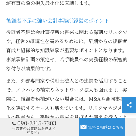
が有事の際の損失最小化に直結します。
後継者不足に強い会計事務所経営のポイント
後継者不足は会計事務所の将来に関わる深刻なリスクで
す。経営の継続性を高めるためには、早期からの後継者
育成と組織的な知識継承が重要なポイントとなります。
事業承継計画の策定や、若手職員への実務経験の積極的
な付与が効果的です。
また、外部専門家や税理士法人との連携を活用すること
で、ノウハウの補完やネットワーク拡大も図れます。実
際に、後継者候補がいない場合には、M&Aや合同事務所
化を選択するケースも増えています。リスクマネジメン
トの観点から、平時から将来を見据えた備えを行うこと
090-7315-7303
が、安定した事務所経営につながります。
無料ご相談はこちら
※営業のお電話はお控えく
ださい。