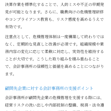
解説
決算作業を標準化することで、人的ミスや不正の早期発
巡回監査と危機管理体制の連携強化策
見が可能となります。さらに、職員向けの危機管理研修
やコンプライアンス教育も、リスク感度を高めるうえで
会計事務所が提供する付加価値サービスと
有効です。
しての巡回監査
税理士減少時代の危機対応ポイント解説
注意点として、危機管理体制は一度構築して終わりでは
税理士減少が会計事務所の危機管理に与え
なく、定期的な見直しと改善が必須です。組織規模や業
る影響
務内容の変化に応じて柔軟に対応し、実効性を維持する
ことが大切です。こうした取り組みを積み重ねること
会計事務所の人材不足リスクと事業継続の
で、会計事務所の信頼性と価値を高めることにつながり
工夫
ます。
税理士減少時代に求められる会計事務所の
対応力
顧問先企業に対する会計事務所の支援ポイント
後継者不足に強い会計事務所経営のポイン
会計事務所が顧問先企業の危機管理を支援する際には、
ト
経営リスクの洗い出しや内部統制の整備、税務・法令遵
会計事務所が取るべき危機対応の現場実践