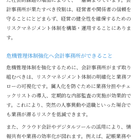
危機管理体制を整えるための会計事務所の
計事務所が果たすべき役割は、経営者や関係者の信頼を
手順
守ることにとどまらず、経営の健全性を確保するための
会計事務所におけるリスクアセスメントの
リスクマネジメント体制を構築・運用することにありま
進め方
す。
危機管理で大切なことを会計事務所目線で
解説
危機管理体制強化へ会計事務所ができること
事務所経営に活かすリスクマネジメントの
危機管理体制を強化するために、会計事務所がまず取り
実践例
組むべきは、リスクマネジメント体制の明確化と業務フ
巡回監査を活用したリスク発見の実践法
ローの可視化です。属人化を防ぐために業務分担やチェ
会計事務所の巡回監査で早期リスク発見を
ックリストの導入、定期的な内部監査の実施が効果的で
実現
す。これにより、突然の人事異動や退職といった場合で
巡回監査を活かす会計事務所の危機管理ア
も業務が滞るリスクを低減できます。
プローチ
また、クラウド会計やデジタルツールの活用により、情
会計事務所が行う巡回監査の実務ポイント
報共有や業務の効率化が図れます。例えば、記帳業務や