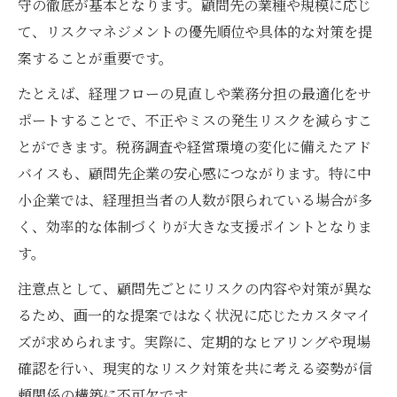
守の徹底が基本となります。顧問先の業種や規模に応じ
例
て、リスクマネジメントの優先順位や具体的な対策を提
平時から始める会計事務所のリスク対策
案することが重要です。
会計事務所の平時リスクアセスメント実践
たとえば、経理フローの見直しや業務分担の最適化をサ
法
ポートすることで、不正やミスの発生リスクを減らすこ
日常業務に根付く会計事務所の危機管理習
とができます。税務調査や経営環境の変化に備えたアド
慣化
バイスも、顧問先企業の安心感につながります。特に中
平時からできる会計事務所の危機管理チェ
小企業では、経理担当者の人数が限られている場合が多
ックリスト
く、効率的な体制づくりが大きな支援ポイントとなりま
会計事務所が取り組むべき備えと情報共有
す。
の工夫
注意点として、顧問先ごとにリスクの内容や対策が異な
危機発生を未然に防ぐ会計事務所の予防策
るため、画一的な提案ではなく状況に応じたカスタマイ
ズが求められます。実際に、定期的なヒアリングや現場
確認を行い、現実的なリスク対策を共に考える姿勢が信
頼関係の構築に不可欠です。