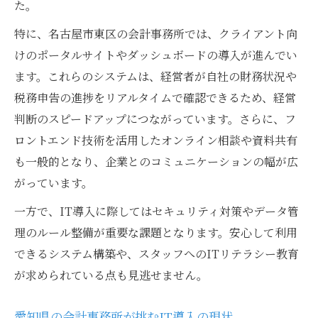
た。
フロントエンドに強い会計事務所が増加中
特に、名古屋市東区の会計事務所では、クライアント向
名古屋市東区で選ばれる会計事務所の特徴
けのポータルサイトやダッシュボードの導入が進んでい
会計事務所の実力を知るためのポイント解
ます。これらのシステムは、経営者が自社の財務状況や
説
税務申告の進捗をリアルタイムで確認できるため、経営
経営支援に優れた会計事務所の選び方ガイ
判断のスピードアップにつながっています。さらに、フ
ド
ロントエンド技術を活用したオンライン相談や資料共有
新たなパートナー選びに必要な視点を解説
も一般的となり、企業とのコミュニケーションの幅が広
がっています。
会計事務所を選ぶ際に欠かせない比較ポイ
ント
一方で、IT導入に際してはセキュリティ対策やデータ管
フロントエンド対応の会計事務所を見極め
理のルール整備が重要な課題となります。安心して利用
る
できるシステム構築や、スタッフへのITリテラシー教育
が求められている点も見逃せません。
名古屋市東区で信頼できる会計事務所の探
し方
愛知県の会計事務所が挑むIT導入の現状