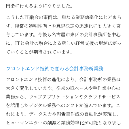
会計事務所選びで注目したいIT対応力
円滑に行えるようになりました。
名古屋市東区の会計事務所が実践する工夫
こうしたIT融合の事例は、単なる業務効率化にとどまら
経営者に寄り添う会計事務所のサポート事
ず、経営の透明性向上や意思決定の迅速化にも大きく寄
例
与しています。今後も名古屋市東区の会計事務所を中心
クラウド会計で変わる日々の業務改善法
に、ITと会計の融合による新しい経営支援の形が広がっ
ていくことが期待されています。
会計事務所活用で加速するクラウド会計導
入
フロントエンド技術で変わる会計事務所業務
フロントエンドが支える業務改善の実際
フロントエンド技術の進化により、会計事務所の業務は
クラウド会計対応の会計事務所の選び方
大きく変化しています。従来の紙ベースや手作業中心の
名古屋で進化する会計事務所の業務効率化
業務から、ウェブアプリケーションやクラウドサービス
会計事務所がサポートするクラウド運用術
を活用したデジタル業務へのシフトが進んでいます。こ
東区で注目集める会計事務所の実力とは
れにより、データ入力や報告書作成の自動化が実現し、
会計事務所が持つ東区ならではの強みと魅
ヒューマンエラーの削減と業務効率化が可能となりまし
力