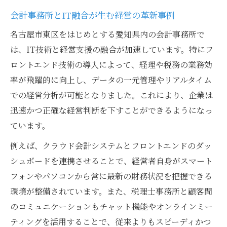
会計事務所におけるフロントエンド活用法
会計事務所とIT融合が生む経営の革新事例
解説
名古屋市東区をはじめとする愛知県内の会計事務所で
経営支援で重要性増すフロントエンド技術
は、IT技術と経営支援の融合が加速しています。特にフ
会計事務所が提案するIT経営サポートの新
ロントエンド技術の導入によって、経理や税務の業務効
形態
率が飛躍的に向上し、データの一元管理やリアルタイム
名古屋市の会計事務所が注目する最新技術
での経営分析が可能となりました。これにより、企業は
動向
迅速かつ正確な経営判断を下すことができるようになっ
フロントエンド導入による業務効率化の実
ています。
例
例えば、クラウド会計システムとフロントエンドのダッ
経営効率化を実現する会計事務所の知恵
シュボードを連携させることで、経営者自身がスマート
会計事務所が提案する経営効率化の秘訣と
フォンやパソコンから常に最新の財務状況を把握できる
は
環境が整備されています。また、税理士事務所と顧客間
フロントエンドで変わる会計事務所の業務
のコミュニケーションもチャット機能やオンラインミー
改善
ティングを活用することで、従来よりもスピーディかつ