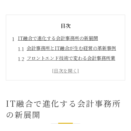
目次
IT融合で進化する会計事務所の新展開
会計事務所とIT融合が生む経営の革新事例
フロントエンド技術で変わる会計事務所業
務
愛知県の会計事務所が挑むIT導入の現状
名古屋市東区で注目される会計事務所の進
化
IT融合で進化する会計事務所
クラウド会計を活かす会計事務所の戦略と
の新展開
は
フロントエンド技術が広げる経営支援の幅